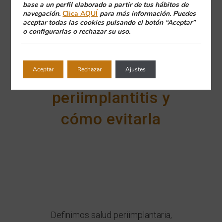
base a un perfil elaborado a partir de tus hábitos de
navegación.
Clica AQUÍ
para más información. Puedes
aceptar todas las cookies pulsando el botón “Aceptar”
o configurarlas o rechazar su uso.
Aceptar
Rechazar
Ajustes
Que es la
periimplantitis y
cómo evitarla
Definimos salud periimplantaria,