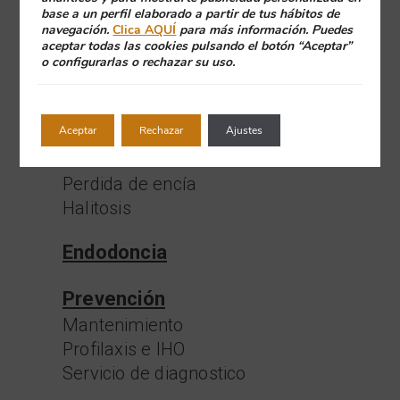
base a un perfil elaborado a partir de tus hábitos de
Ortodoncia Lingual. Incognito
navegación.
Clica AQUÍ
para más información. Puedes
Bruxismo, ATM y Oclusión
aceptar todas las cookies pulsando el botón “Aceptar”
o configurarlas o rechazar su uso.
Cirugía Ortognática
Periodoncia
Aceptar
Rechazar
Ajustes
Enfermedad periodontal
Sonrisa con exceso de encía
Perdida de encía
Halitosis
Endodoncia
Prevención
Mantenimiento
Profilaxis e IHO
Servicio de diagnostico