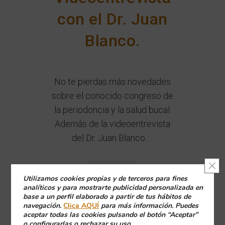
con el Dr. Juan
Blanco.
No te pierdas más novedades
sobre el conocido congreso de
la periodoncia y la salud bucal.
Además de la videoentrevista
del Dr. Juan Blanco. ...
Cerr
Leer Más
Utilizamos cookies propias y de terceros para fines
analíticos y para mostrarte publicidad personalizada en
base a un perfil elaborado a partir de tus hábitos de
navegación.
Clica AQUÍ
para más información. Puedes
aceptar todas las cookies pulsando el botón “Aceptar”
o configurarlas o rechazar su uso.