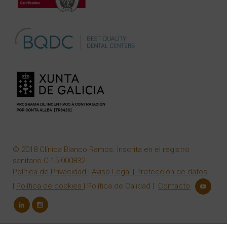
© 2018 Clínica Blanco Ramos. Inscrita en el registro
sanitario C-15-000832
Política de Privacidad
|
Aviso Legal
|
Protección de datos
|
Política de cookies
|
Política de Calidad
|
Contacto
.