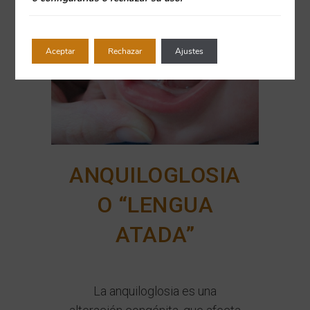
Aceptar
Rechazar
Ajustes
ANQUILOGLOSIA
O “LENGUA
ATADA”
La anquiloglosia es una