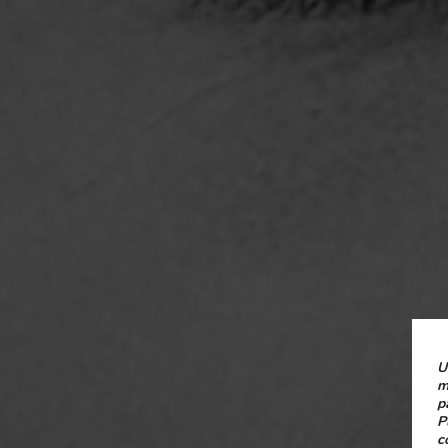
U
m
p
P
c