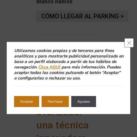
Blanco Ramos
CÓMO LLEGAR AL PARKING >
Cerr
Últimas
Utilizamos cookies propias y de terceros para fines
analíticos y para mostrarte publicidad personalizada en
base a un perfil elaborado a partir de tus hábitos de
noticias
navegación.
Clica AQUÍ
para más información. Puedes
aceptar todas las cookies pulsando el botón “Aceptar”
o configurarlas o rechazar su uso.
Cirugía
regenerativa
Aceptar
Rechazar
Ajustes
avanzada:
una técnica