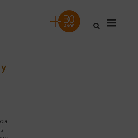
 y
cia
as