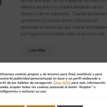
encías alrededor de los implantes. En salud no
diferencias entre los tejidos alrededor de los
dientes y de los implantes. Cuando las bacter
residentes en la boca de los individuos se
acumulan en las encías que rodean los implant
por higiene bucal inadecuada, se produce una...
Leer Más
tilizamos cookies propias y de terceros para fines analíticos y para
ostrarte publicidad personalizada en base a un perfil elaborado a
Dientes para toda una
artir de tus hábitos de navegación.
Clica AQUÍ
para más información.
uedes aceptar todas las cookies pulsando el botón “Aceptar” o
vida: eficacia del
onfigurarlas o rechazar su uso.
tratamiento periodontal