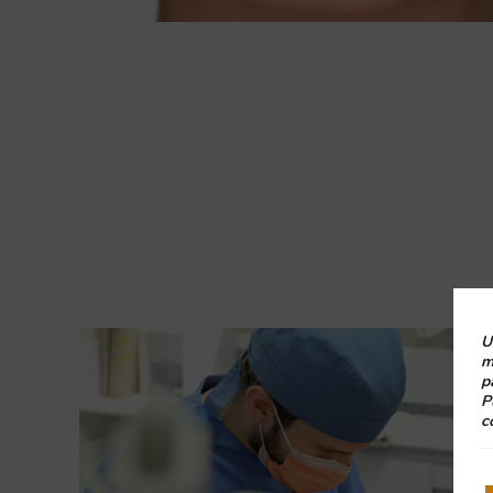
U
m
p
P
c