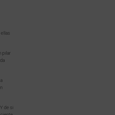
 ellas
 pilar
ada
ca
on
Y de si
aciente