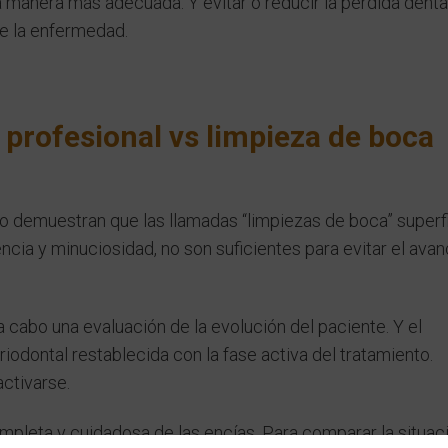
la manera más adecuada. Y evitar o reducir la pérdida denta
e la enfermedad.
profesional vs limpieza de boca
 demuestran que las llamadas “limpiezas de boca” superfi
ncia y minuciosidad, no son suficientes para evitar el ava
 cabo una evaluación de la evolución del paciente. Y el
iodontal restablecida con la fase activa del tratamiento.
ctivarse.
ompleta y cuidadosa de las encías. Para comparar la situac