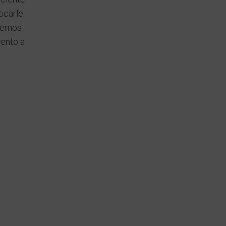
ocarle
ebemos
mento a