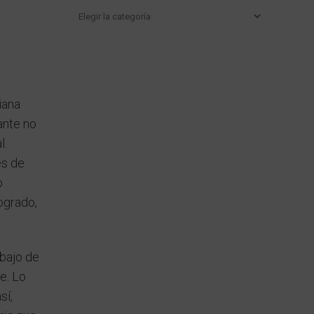
Categorías
iana
ante no
l.
es de
o
logrado,
ebajo de
e. Lo
sí,