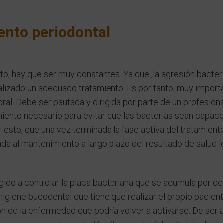
ento periodontal
nto, hay que ser muy constantes. Ya que ,la agresión bacter
alizado un adecuado tratamiento. Es por tanto, muy import
ral. Debe ser pautada y dirigida por parte de un profesiona
iento necesario para evitar que las bacterias sean capac
r esto, que una vez terminada la fase activa del
tratamient
nada al mantenimiento a largo plazo del resultado de salud 
gido a controlar la placa bacteriana que se acumula por d
higiene bucodental que tiene que realizar el propio pacient
ón de la enfermedad que podría volver a activarse. De ser a