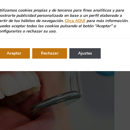
ambién se registran los cambios en la salud general (o la
tilizamos cookies propias y de terceros para fines analíticos y para
e la enfermedad. Si en alguna zona se muestran cambios a 
ostrarte publicidad personalizada en base a un perfil elaborado a
l examen con radiografías u otras pruebas complementarias
artir de tus hábitos de navegación.
Clica AQUÍ
para más información.
uedes aceptar todas las cookies pulsando el botón “Aceptar” o
onfigurarlas o rechazar su uso.
Aceptar
Rechazar
Ajustes