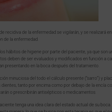
 recidiva de la enfermedad se vigilarán, y se realizará en
ón de la enfermedad.
s hábitos de higiene por parte del paciente, ya que son un
stos deben de ser evaluados y modificados en función a c
an presentando en la boca después del tratamiento.
ción minuciosa del todo el cálculo presente (“sarro”) y pla
 dientes, tanto por encima como por debajo de la encía c
icarán o prescribirán antisépticos o medicamentos.
aciente tenga una idea clara del estado actual de su boca. 
 esta manera, lo que se busca con esta terapia es que el p