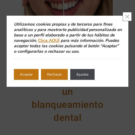
Cerr
Utilizamos cookies propias y de terceros para fines
analíticos y para mostrarte publicidad personalizada en
base a un perfil elaborado a partir de tus hábitos de
navegación.
Clica AQUÍ
para más información. Puedes
aceptar todas las cookies pulsando el botón “Aceptar”
10 consejos a
o configurarlas o rechazar su uso.
tener en cuenta
Aceptar
Rechazar
Ajustes
antes de hacerse
un
blanqueamiento
dental