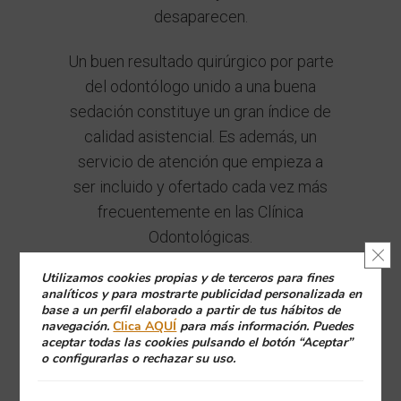
desaparecen.
Un buen resultado quirúrgico por parte
del odontólogo unido a una buena
sedación constituye un gran índice de
calidad asistencial. Es además, un
servicio de atención que empieza a
ser incluido y ofertado cada vez más
frecuentemente en las Clínica
Odontológicas.
Cerr
El Cuidado Crítico Intraoperatorio.
Utilizamos cookies propias y de terceros para fines
analíticos y para mostrarte publicidad personalizada en
Durante la cirugía se hace necesario el
base a un perfil elaborado a partir de tus hábitos de
navegación.
Clica AQUÍ
para más información. Puedes
solucionar en forma intensiva y segura
aceptar todas las cookies pulsando el botón “Aceptar”
los problemas médicos que al
o configurarlas o rechazar su uso.
paciente le van surgiendo durante la