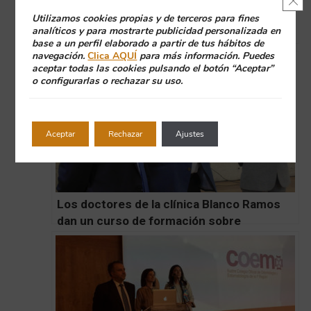
Utilizamos cookies propias y de terceros para fines
La Dra. Isabel Ramos nueva vicepresidenta
analíticos y para mostrarte publicidad personalizada en
de la asociación de clínicas dentales BQDC
base a un perfil elaborado a partir de tus hábitos de
navegación.
Clica AQUÍ
para más información. Puedes
aceptar todas las cookies pulsando el botón “Aceptar”
o configurarlas o rechazar su uso.
Aceptar
Rechazar
Ajustes
Los doctores de la clínica Blanco Ramos
dan un curso de formación sobre
Tratamientos Complejos