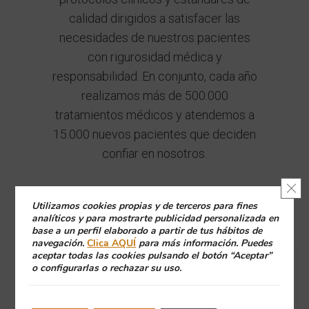
calidad dirigidos a satisfacer las
necesidades de nuestros pacientes
con rigurosidad médica y
responsabilidad. En conjunto, cada año
realizamos más de 500.000
tratamientos médicos y atendemos a
15.000 nuevos pacientes que deciden
confiar en nosotros.
Cerr
Utilizamos cookies propias y de terceros para fines
analíticos y para mostrarte publicidad personalizada en
Artículos Relacionados:
base a un perfil elaborado a partir de tus hábitos de
navegación.
Clica AQUÍ
para más información. Puedes
aceptar todas las cookies pulsando el botón “Aceptar”
o configurarlas o rechazar su uso.