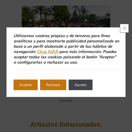
Cerr
Utilizamos cookies propias y de terceros para fines
analíticos y para mostrarte publicidad personalizada en
base a un perfil elaborado a partir de tus hábitos de
navegación.
Clica AQUÍ
para más información. Puedes
aceptar todas las cookies pulsando el botón “Aceptar”
Foto: Asistentes al curso del Colegio de Odontólogos
o configurarlas o rechazar su uso.
de Alicante
.
Aceptar
Rechazar
Ajustes
Foto principal:
Los Dres. Isabel Ramos y Juan Blanco
con los representantes del Colegio de Odontólogos de
Alicante.
Artículos Relacionados: