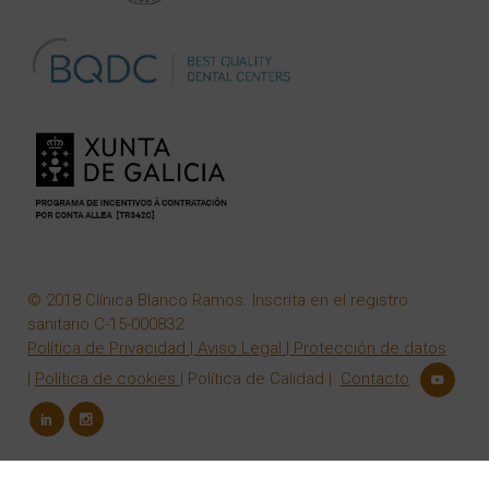
© 2018 Clínica Blanco Ramos. Inscrita en el registro
sanitario C-15-000832
Política de Privacidad
|
Aviso Legal
|
Protección de datos
|
Política de cookies
|
Política de Calidad
|
Contacto
.