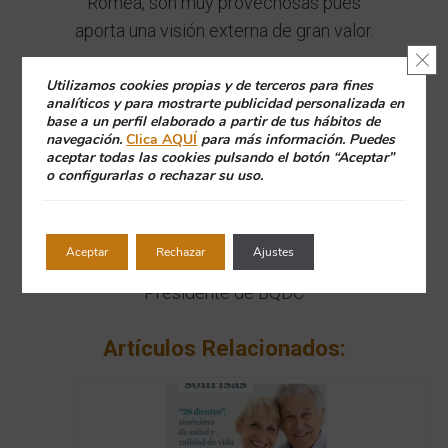
Romea, son muy provechosas pues
aporta una visión externa de gran valor.
Cerr
Sigamos así, colaborando,
Utilizamos cookies propias y de terceros para fines
analíticos y para mostrarte publicidad personalizada en
compartiendo y creciendo y nuestras
base a un perfil elaborado a partir de tus hábitos de
clínicas serán mejores y sus
navegación.
Clica AQUÍ
para más información. Puedes
aceptar todas las cookies pulsando el botón “Aceptar”
resultados serán también mejores.
o configurarlas o rechazar su uso.
¡Un fuerte abrazo a todos, amigos!
Aceptar
Rechazar
Ajustes
Dr. Jordi Cambra
Presidente de BQDC
Artículos Relacionados: