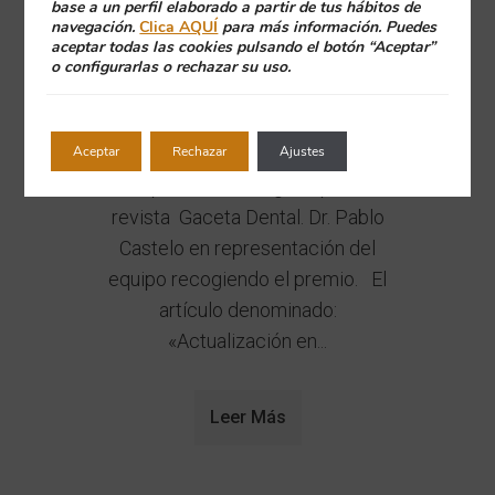
Baz, Dra. Isabel Ramos Barbosa
base a un perfil elaborado a partir de tus hábitos de
navegación.
Clica AQUÍ
para más información. Puedes
y el Dr. Juan Blanco Carrión,
aceptar todas las cookies pulsando el botón “Aceptar”
como parte del equipo de
o configurarlas o rechazar su uso.
trabajo, han recibido el premio a
mejor artículo científico 2016-
Aceptar
Rechazar
Ajustes
2017 el pasado jueves 21 de
Septiembre, otorgado por la
revista Gaceta Dental. Dr. Pablo
Castelo en representación del
equipo recogiendo el premio. El
artículo denominado:
«Actualización en...
Leer Más