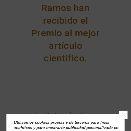
Ramos han
recibido el
Premio al mejor
artículo
científico.
Cerr
Los Doctores de la Clínica
Utilizamos cookies propias y de terceros para fines
Blanco Ramos, Dr. Pablo Castelo
analíticos y para mostrarte publicidad personalizada en