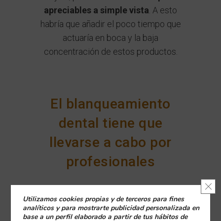
apreciables a simple vista
. A esto
habría que añadir el poco tiempo que
actuaría en boca y la baja
concentración de estos productos.
El blanqueamiento
dental tiene que
llevarse a cabo por
profesionales
Cerr
Utilizamos cookies propias y de terceros para fines
Todo ello, hace
difícil creer que
analíticos y para mostrarte publicidad personalizada en
puedan tener gran efectividad en
base a un perfil elaborado a partir de tus hábitos de