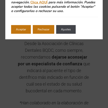
navegación.
Clica AQUÍ
para más información. Puedes
comparación con tratamientos
aceptar todas las cookies pulsando el botón “Aceptar”
desarrollados en clínicas dentales
,
o configurarlas o rechazar su uso.
con concentraciones mucho más altas
y efectivas y siempre controlados por
Aceptar
Rechazar
Ajustes
un especialista.
Desde la Asociación de Clínicas
Dentales BQDC, como siempre,
recomendamos
dejarse aconsejar
por un especialista de confianza
que
indicará al paciente el tipo de
dentífrico más indicado en función de
cuál sea el estado de su salud
bucodental en cada momento.
*Han colaborado en la elaboración de