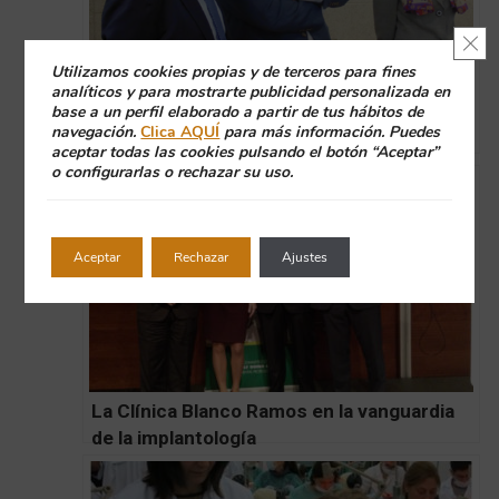
Cerr
Utilizamos cookies propias y de terceros para fines
analíticos y para mostrarte publicidad personalizada en
base a un perfil elaborado a partir de tus hábitos de
Los doctores de la clínica Blanco Ramos
navegación.
Clica AQUÍ
para más información. Puedes
dan un curso de formación sobre
aceptar todas las cookies pulsando el botón “Aceptar”
o configurarlas o rechazar su uso.
Tratamientos Complejos
Aceptar
Rechazar
Ajustes
La Clínica Blanco Ramos en la vanguardia
de la implantología