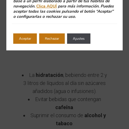
base a un perfil elaborado a partir de tus hábitos de
navegación.
Clica AQUÍ
para más información. Puedes
aceptar todas las cookies pulsando el botón “Aceptar”
El tratamiento contra la
xerostomía
o configurarlas o rechazar su uso.
incluye varias medidas que indicará el
dentista según el diagnóstico del
paciente. Algunas pautas frecuentes
Aceptar
Rechazar
Ajustes
son:
La
hidratación
, bebiendo entre 2 y
3 litros de líquidos al día sin azúcares
añadidos (agua o infusiones).
Evitar bebidas que contengan
cafeína
.
Suprimir el consumo de
alcohol y
tabaco
.