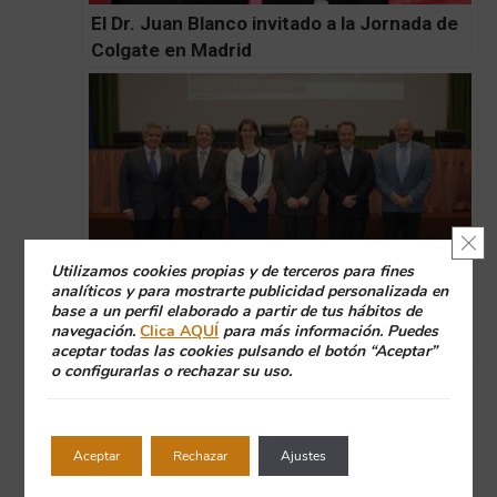
El Dr. Juan Blanco invitado a la Jornada de
Colgate en Madrid
Cerr
Utilizamos cookies propias y de terceros para fines
analíticos y para mostrarte publicidad personalizada en
base a un perfil elaborado a partir de tus hábitos de
Un año más, la clínica Blanco Ramos
navegación.
Clica AQUÍ
para más información. Puedes
participa en el VI Simposium del Atlántico
aceptar todas las cookies pulsando el botón “Aceptar”
o configurarlas o rechazar su uso.
Aceptar
Rechazar
Ajustes