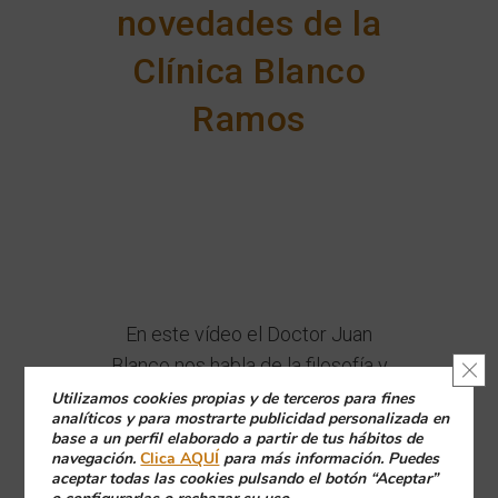
novedades de la
Clínica Blanco
Ramos
En este vídeo el Doctor Juan
Blanco nos habla de la filosofía y
Cerr
de las novedades de la Clínica
Utilizamos cookies propias y de terceros para fines
analíticos y para mostrarte publicidad personalizada en
Blanco Ramos tras la
base a un perfil elaborado a partir de tus hábitos de
inauguración de las nuevas
navegación.
Clica AQUÍ
para más información. Puedes
aceptar todas las cookies pulsando el botón “Aceptar”
instalaciones y la incorporación