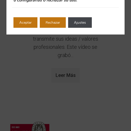
o configurarlas o rechazar su uso.
de nuevos profesionales al
equipo. Nos explica las áreas en
las que la clínica desarrolla la
Aceptar
Rechazar
Ajustes
actividad profesional y nos
transmite sus ideas / valores
profesionales. Este vídeo se
grabó...
Leer Más